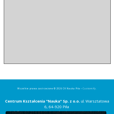
Wszelkie prawa zastrzeżone © 2026 CK Nauka Piła –
Customify
.
Centrum Kształcenia "Nauka" Sp. z o.o.
ul. Warsztatowa
6, 64-920 Piła
Telefon: 67 214 84 01 E-mail:
sekretariat@nauka.pila.pl