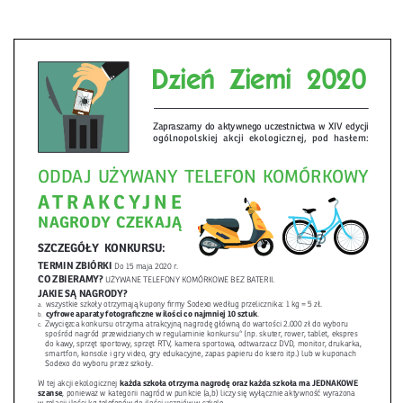
Strefa ucznia
Bursa/Internat
Rekrutacja
Oferty pracy dla pracowników
Zadania realizowane z budżetu państwa