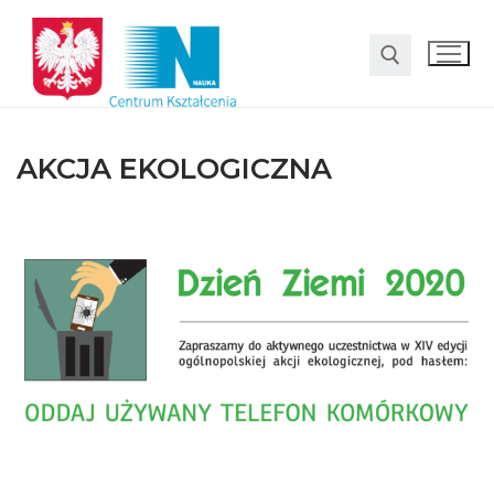
AKCJA EKOLOGICZNA
O nas
Oferta
LO SMS Talent
Strefa rodzica