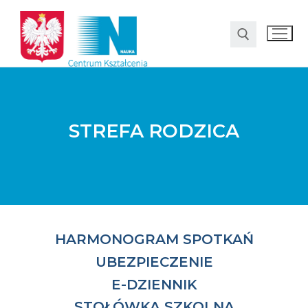
STREFA RODZICA
O nas
HARMONOGRAM SPOTKAŃ
Oferta
UBEZPIECZENIE
LO SMS Talent
E-DZIENNIK
Strefa rodzica
STOŁÓWKA SZKOLNA