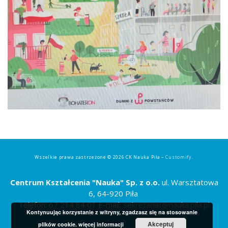
Wszelkie prawa zastrzeżone © 2026 CK Nauka Piła –
Customify
.
Centrum Kształcenia "Nauka" Sp. z o.o.
ul. Warsztatowa
6, 64-920 Piła
Telefon: 67 214 84 01 E-mail:
sekretariat@nauka.pila.pl
Kontynuując korzystanie z witryny, zgadzasz się na stosowanie
Akceptuj
plików cookie.
więcej informacji