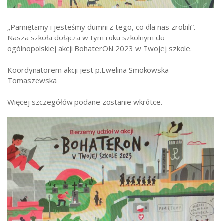
Strefa ucznia
„Pamiętamy i jesteśmy dumni z tego, co dla nas zrobili”.
Bursa/Internat
Nasza szkoła dołącza w tym roku szkolnym do
Rekrutacja
ogólnopolskiej akcji BohaterON 2023 w Twojej szkole.
Oferty pracy dla pracowników
Koordynatorem akcji jest p.Ewelina Smokowska-
Tomaszewska
Zadania realizowane z budżetu państwa
Więcej szczegółów podane zostanie wkrótce.