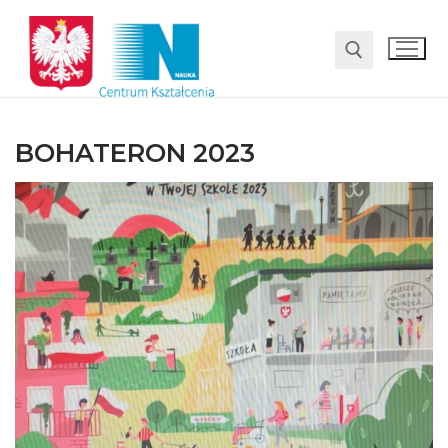
BOHATERON 2023
O nas
Oferta
LO SMS Talent
Strefa rodzica