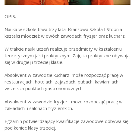
Strefa ucznia
OPIS:
Bursa/Internat
Rekrutacja
Nauka w szkole trwa trzy lata. Branżowa Szkoła I Stopnia
kształci młodzież w dwóch zawodach: fryzjer oraz kucharz.
Oferty pracy dla pracowników
W trakcie nauki uczeń realizuje przedmioty w kształceniu
Zadania realizowane z budżetu państwa
teoretycznym jak i praktycznym. Zajęcia praktyczne obywają
się w drugiej i trzeciej klasie.
Absolwent w zawodzie kucharz może rozpocząć pracę w
restauracjach, hotelach, zajazdach, pubach, kawiarniach i
wszelkich punktach gastronomicznych.
Absolwent w zawodzie fryzjer może rozpocząć pracę w
zakładach i salonach fryzjerskich.
Egzamin potwierdzający kwalifikacje zawodowe odbywa się
pod koniec klasy trzeciej.