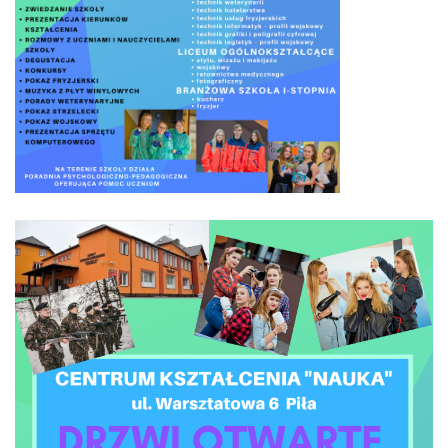
Strefa ucznia
Bursa/Internat
Rekrutacja
Oferty pracy dla pracowników
Zadania realizowane z budżetu państwa