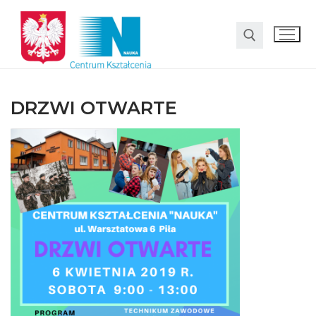
DRZWI OTWARTE
O nas
Oferta
LO SMS Talent
Strefa rodzica