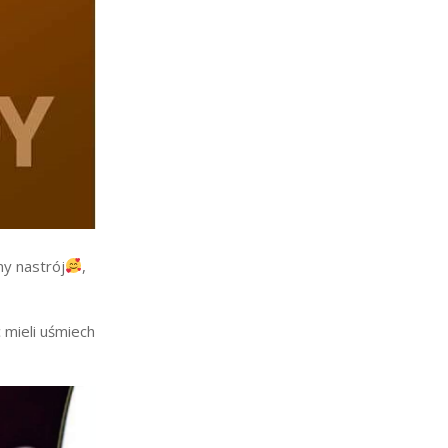
y nastrój
,
 mieli uśmiech