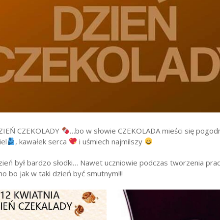
wników
budżetu państwa
 DZIEŃ CZEKOLADY
…bo w słowie CZEKOLADA mieści się pogodn
iel
, kawałek serca
i uśmiech najmilszy
ień był bardzo słodki… Nawet uczniowie podczas tworzenia prac
no bo jak w taki dzień być smutnym!!!