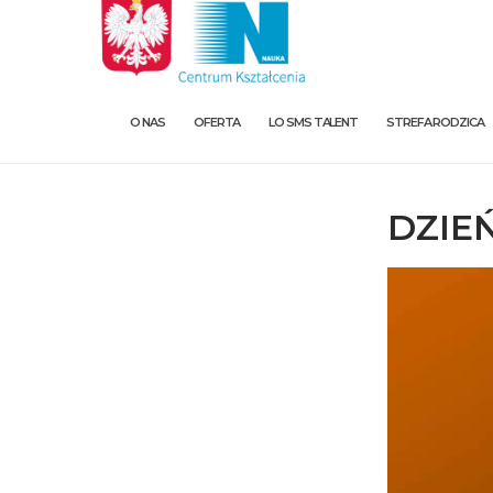
O NAS
OFERTA
LO SMS TALENT
STREFA RODZICA
DZIE
O nas
Oferta
LO SMS Talent