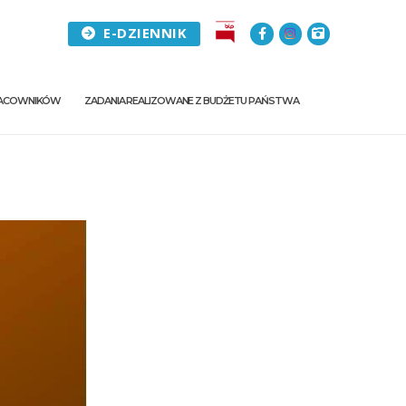
E-DZIENNIK
PRACOWNIKÓW
ZADANIA REALIZOWANE Z BUDŻETU PAŃSTWA