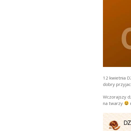
Strefa rodzica
Strefa ucznia
Bursa/Internat
Rekrutacja
Oferty pracy dla praco
Zadania realizowane z 
12 kwietnia
dobry przyjac
Wczorajszy dz
na twarzy