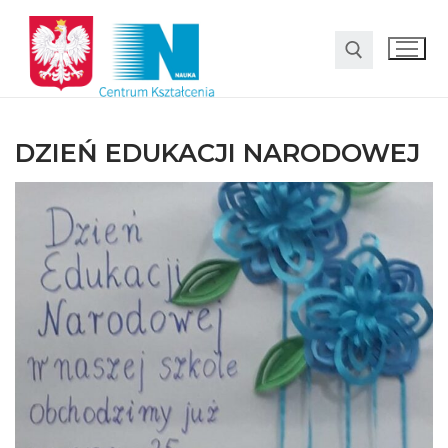
DZIEŃ EDUKACJI NARODOWEJ
O nas
Oferta
LO SMS Talent
Strefa rodzica