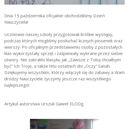
Strefa ucznia
Dnia 15 października oficjalnie obchodziliśmy Dzień
Bursa/Internat
Nauczyciela!
Rekrutacja
Uczniowie naszej szkoły przygotowali krótkie występy,
Oferty pracy dla pracowników
podczas których mogliśmy posłuchać licznych piosenek oraz
wierszy. Po oficjalnym przedstawieniu osoby z pozostałych
Zadania realizowane z budżetu państwa
klas wykorzystały sprzęt i zaśpiewały wybrane przez siebie
utwory. Nie zabrakło klasyku jak „Zawsze z Tobą chciałbym
być” Ich Troje, a także hitu ostatnich dni „Oczy” Sanah.
Dziękujemy wszystkim, którzy włączyli się do zabawy a Wam
drodzy Nauczyciele życzymy jeszcze raz wszystkiego
najlepszego!
Artykuł autorstwa Urszuli Gaweł 3LODg.