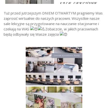
Strefa ucznia
Tuż przed jutrzejszym DNIEM OTWARTYM pragniemy Was
Bursa/Internat
zaprosić wirtualnie do naszych pracowni. Wszystkie nasze
Rekrutacja
sale lekcyjne są przygotowane na nauczanie stacjonarne i
czekają na WAS
Zobaczcie, w jakich pracowniach
Oferty pracy dla pracowników
będą odbywały się Wasze zajęcia
Zadania realizowane z budżetu państwa