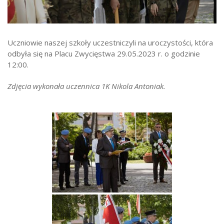
Strefa ucznia
Bursa/Internat
Uczniowie naszej szkoły uczestniczyli na uroczystości, która
Rekrutacja
odbyła się na Placu Zwycięstwa 29.05.2023 r. o godzinie
Oferty pracy dla pracowników
12:00.
Zadania realizowane z budżetu państwa
Zdjęcia wykonała uczennica 1K Nikola Antoniak.