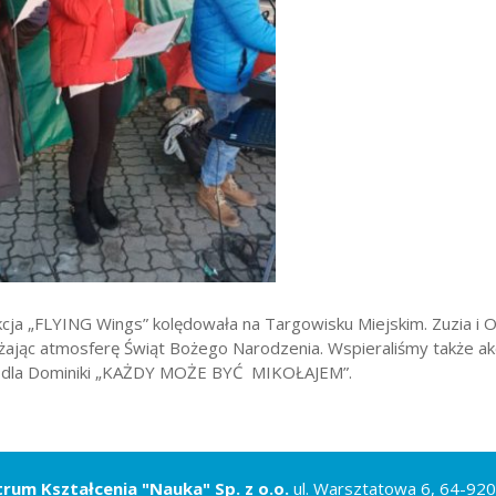
wników
budżetu państwa
ja „FLYING Wings” kolędowała na Targowisku Miejskim. Zuzia i O
iżając atmosferę Świąt Bożego Narodzenia. Wspieraliśmy także ak
 dla Dominiki „KAŻDY MOŻE BYĆ MIKOŁAJEM”.
rum Kształcenia "Nauka" Sp. z o.o.
ul. Warsztatowa 6, 64-920