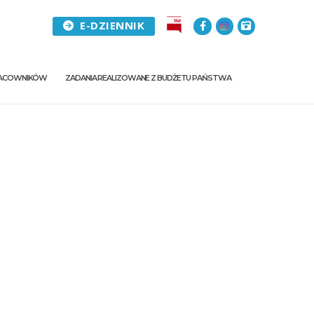
E-DZIENNIK
PRACOWNIKÓW
ZADANIA REALIZOWANE Z BUDŻETU PAŃSTWA