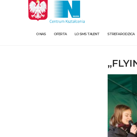
O NAS
OFERTA
LO SMS TALENT
STREFA RODZICA
„FLY
O nas
Oferta
LO SMS Talent