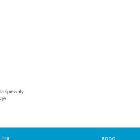
la śpiewały
cje
 Piła
RODO