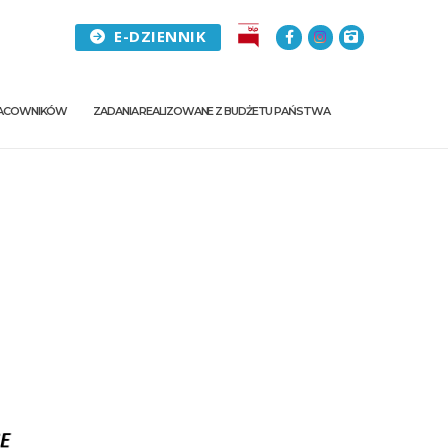
E-DZIENNIK
PRACOWNIKÓW
ZADANIA REALIZOWANE Z BUDŻETU PAŃSTWA