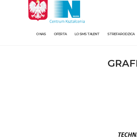
O NAS
OFERTA
LO SMS TALENT
STREFA RODZICA
GRAF
O nas
Oferta
LO SMS Talent