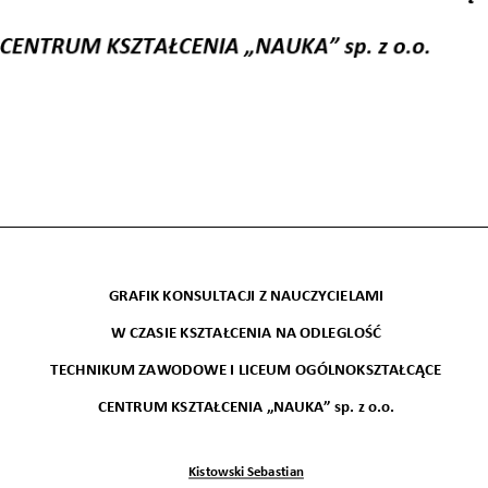
wników
budżetu państwa