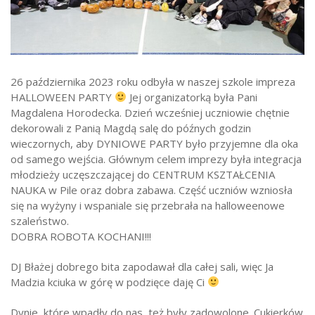
Strefa ucznia
Bursa/Internat
Rekrutacja
26 października 2023 roku odbyła w naszej szkole impreza
Oferty pracy dla pracowników
HALLOWEEN PARTY
Jej organizatorką była Pani
Magdalena Horodecka. Dzień wcześniej uczniowie chętnie
Zadania realizowane z budżetu państwa
dekorowali z Panią Magdą salę do późnych godzin
wieczornych, aby DYNIOWE PARTY było przyjemne dla oka
od samego wejścia. Głównym celem imprezy była integracja
młodzieży uczęszczającej do CENTRUM KSZTAŁCENIA
NAUKA w Pile oraz dobra zabawa. Część uczniów wzniosła
się na wyżyny i wspaniale się przebrała na halloweenowe
szaleństwo.
DOBRA ROBOTA KOCHANI!!!
DJ Błażej dobrego bita zapodawał dla całej sali, więc Ja
Madzia kciuka w górę w podzięce daję Ci
Dynie, które wpadły do nas, też były zadowolone. Cukierków