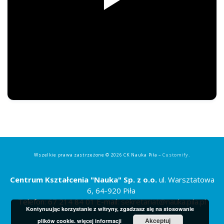
Strefa ucznia
Bursa/Internat
Rekrutacja
Oferty pracy dla pracowników
Zadania realizowane z budżetu państwa
Wszelkie prawa zastrzeżone © 2026 CK Nauka Piła –
Customify
.
Centrum Kształcenia "Nauka" Sp. z o.o.
ul. Warsztatowa
6, 64-920 Piła
Telefon: 67 214 84 01 E-mail:
sekretariat@nauka.pila.pl
Kontynuując korzystanie z witryny, zgadzasz się na stosowanie
Akceptuj
plików cookie.
więcej informacji