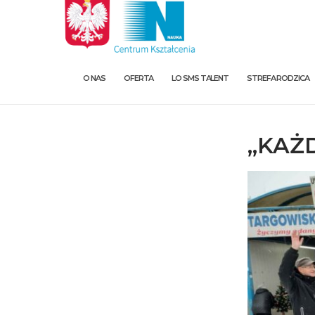
O NAS
OFERTA
LO SMS TALENT
STREFA RODZICA
„KAŻ
O nas
Oferta
LO SMS Talent