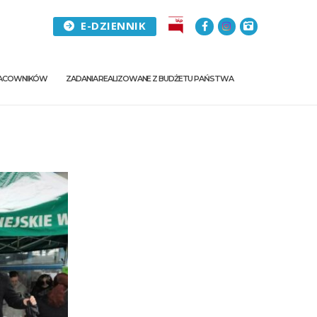
E-DZIENNIK
PRACOWNIKÓW
ZADANIA REALIZOWANE Z BUDŻETU PAŃSTWA