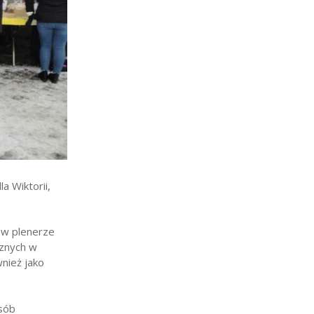
a Wiktorii,
 w plenerze
cznych w
wnież jako
osób