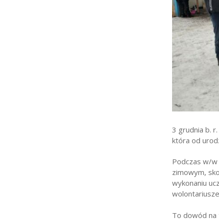
Strefa rodzica
Strefa ucznia
Bursa/Internat
Rekrutacja
Oferty pracy dla praco
Zadania realizowane z 
3 grudnia b. r
która od urod
Podczas w/w a
zimowym, skos
wykonaniu ucz
wolontariusze
To dowód na t