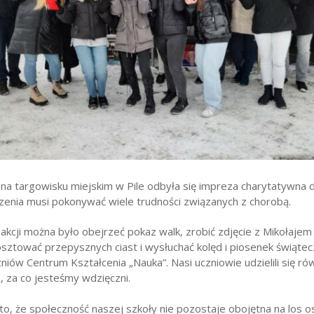
wników
budżetu państwa
. na targowisku miejskim w Pile odbyła się impreza charytatywna dl
zenia musi pokonywać wiele trudności związanych z chorobą.
kcji można było obejrzeć pokaz walk, zrobić zdjęcie z Mikołajem
ztować przepysznych ciast i wysłuchać kolęd i piosenek świąte
niów Centrum Kształcenia „Nauka”. Nasi uczniowie udzielili się ró
, za co jesteśmy wdzięczni.
o, że społeczność naszej szkoły nie pozostaje obojętna na los 