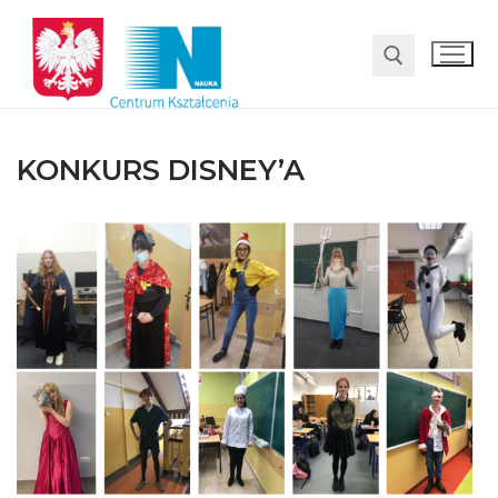
KONKURS DISNEY’A
O nas
Oferta
LO SMS Talent
Strefa rodzica