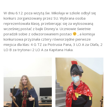
Strefa ucznia
W dniu 6.12. poza wizytą św. Mikołaja w szkole odbył się
Bursa/Internat
konkurs zorganizowany przez SU. Wybrana osoba
Rekrutacja
reprezentowała klasę, przebierając się za wylosowaną
wcześniej postać z bajki Disney’a. Uczniowie świetnie
Oferty pracy dla pracowników
poradzili sobie z odwzorowaniem postaci
, a komisja
Zadania realizowane z budżetu państwa
konkursowa przyznała cztery równorzędne pierwsze
miejsca dla klas: 4 G TZ za Piotrusia Pana, 3 LO A za Olafa, 2
LO B za trytona i 2 LO A za Kapitana Haka.