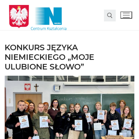
KONKURS JĘZYKA
NIEMIECKIEGO „MOJE
ULUBIONE SŁOWO”
O nas
Oferta
LO SMS Talent
Strefa rodzica