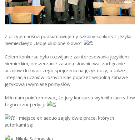
Strefa ucznia
Bursa/Internat
Rekrutacja
Z przyjemnością podsumowujemy szkolny konkurs z języka
Oferty pracy dla pracowników
niemieckiego „Moje ulubione słowo”.
Zadania realizowane z budżetu państwa
Celem konkursu było rozwijanie zainteresowania językiem
niemieckim, poszerzanie zasobu słownictwa, zachęcanie
uczniów do twórczego spojrzenia na język obcy, a także
integracja uczniów różnych klas poprzez wspólną zabawę
językową i wymianę pomysłów.
Miło nam poinformować, że jury konkursu wyłoniło laureatów
tegorocznej edycji.
I miejsce ex aequo zajęły dwie prace, których
autorkami są:
Nikola Sarnowska