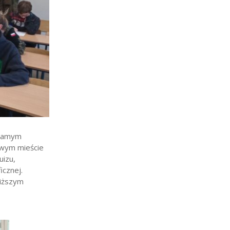
 samym
rowym mieście
uizu,
icznej.
liższym