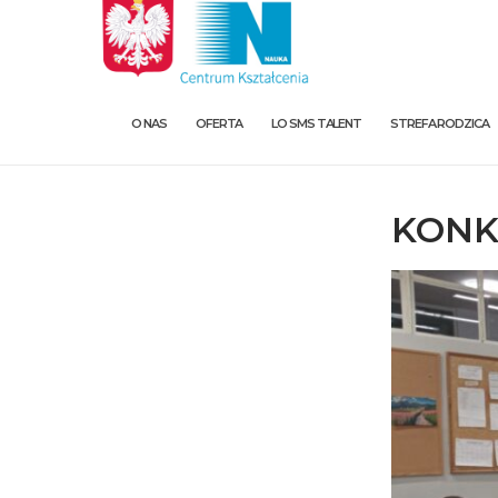
O NAS
OFERTA
LO SMS TALENT
STREFA RODZICA
KONK
O nas
Oferta
LO SMS Talent