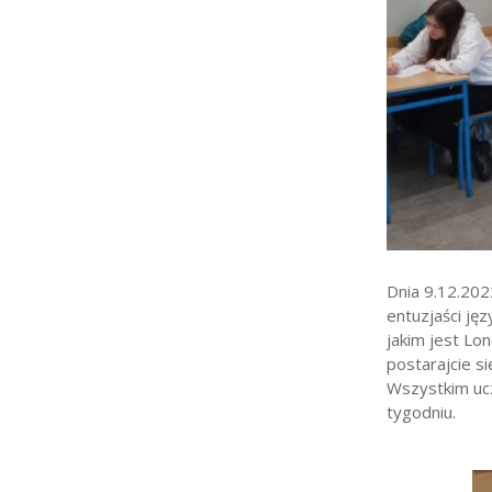
Strefa rodzica
Strefa ucznia
Bursa/Internat
Rekrutacja
Oferty pracy dla praco
Zadania realizowane z 
Dnia 9.12.20
entuzjaści ję
jakim jest Lon
postarajcie s
Wszystkim ucz
tygodniu.