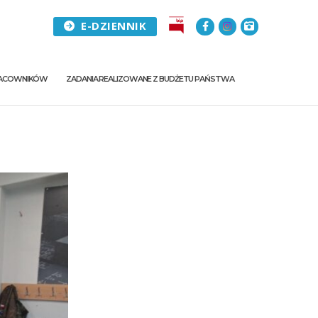
E-DZIENNIK
PRACOWNIKÓW
ZADANIA REALIZOWANE Z BUDŻETU PAŃSTWA