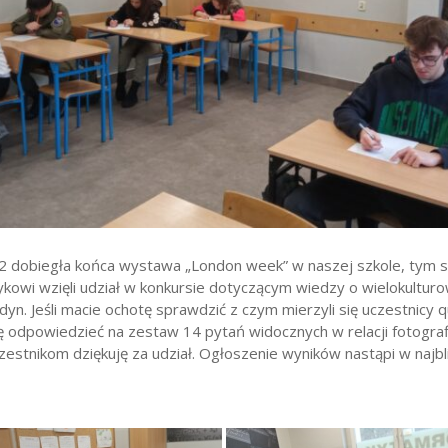
wników
budżetu państwa
22 dobiegła końca wystawa „London week” w naszej szkole, tym
zykowi wzięli udział w konkursie dotyczącym wiedzy o wielokultu
dyn. Jeśli macie ochotę sprawdzić z czym mierzyli się uczestnicy q
ię odpowiedzieć na zestaw 14 pytań widocznych w relacji fotograf
estnikom dziękuję za udział. Ogłoszenie wyników nastąpi w najb