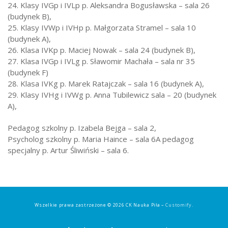
24. Klasy IVGp i IVLp p. Aleksandra Bogusławska – sala 26
(budynek B),
25. Klasy IVWp i IVHp p. Małgorzata Stramel – sala 10
(budynek A),
26. Klasa IVKp p. Maciej Nowak – sala 24 (budynek B),
27. Klasa IVGp i IVLg p. Sławomir Machała – sala nr 35
(budynek F)
28. Klasa IVKg p. Marek Ratajczak – sala 16 (budynek A),
29. Klasy IVHg i IVWg p. Anna Tubilewicz sala – 20 (budynek
A),
Pedagog szkolny p. Izabela Bejga – sala 2,
Psycholog szkolny p. Maria Haince – sala 6A pedagog
specjalny p. Artur Śliwiński – sala 6.
Wszelkie prawa zastrzeżone © 2026 CK Nauka Piła –
Customify
.