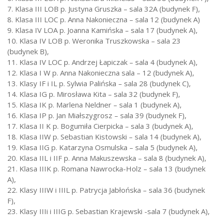
7. Klasa III LOB p. Justyna Gruszka – sala 32A (budynek F),
8. Klasa III LOC p. Anna Nakonieczna – sala 12 (budynek A)
9. Klasa IV LOA p. Joanna Kamińska – sala 17 (budynek A),
10. Klasa IV LOB p. Weronika Truszkowska – sala 23
(budynek B),
11. Klasa IV LOC p. Andrzej Łapiczak – sala 4 (budynek A),
12. Klasa I W p. Anna Nakonieczna sala – 12 (budynek A),
13. Klasy IF i IL p. Sylwia Palińska – sala 28 (budynek C),
14. Klasa IG p. Mirosława Kita – sala 32 (budynek F),
15. Klasa IK p. Marlena Neldner – sala 1 (budynek A),
16. Klasa IP p. Jan Miałszygrosz – sala 39 (budynek F),
17. Klasa II K p. Bogumiła Cierpicka – sala 3 (budynek A),
18. Klasa IIW p. Sebastian Kistowski – sala 14 (budynek A),
19. Klasa IIG p. Katarzyna Osmulska – sala 5 (budynek A),
20. Klasa IIL i IIF p. Anna Makuszewska – sala 8 (budynek A),
21. Klasa IIIK p. Romana Nawrocka-Holz – sala 13 (budynek
A),
22. Klasy IIIW i IIIL p. Patrycja Jabłońska – sala 36 (budynek
F),
23. Klasy IIIi i IIIG p. Sebastian Krajewski -sala 7 (budynek A),