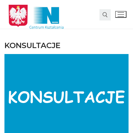
KONSULTACJE
O nas
Oferta
LO SMS Talent
Strefa rodzica