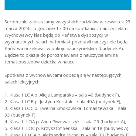
Strefa ucznia
Bursa/Internat
Serdecznie zapraszamy wszystkich rodziców w czwartek 23
Rekrutacja
marca 2023r. o godzinie 17.00 na spotkania z nauczycielami.
Wychowawcy klas będą do Państwa dyspozycji w
Oferty pracy dla pracowników
wyznaczonych salach natomiast pozostali nauczyciele będą
Państwa oczekiwać w pokoju nauczycielskim (budynek A).
Zadania realizowane z budżetu państwa
Będzie to okazja do porozmawiania z nauczycielami na
temat postępów dziecka w nauce.
Spotkania z wychowawcami odbędą się w następujących
salach lekcyjnych:
1. Klasa I LOA p. Alicja Lamparska – sala 40 (budynek F),
2. Klasa I LOB p. Justyna Kurstak – sala 40A (budynek F),
3. Klasa I LOC p. Ewelina Smokowska-Tomaszewska – sala
33 (budynek F),
4. Klasa II LOA p. Anna Piwowarczyk – sala 29 (budynek A),
5. Klasa II LOC p. Krzysztof Senska – sala nr 18 (budynek A)
6. Klasa III LOA p. Aleksandra Michelus – sala 38 (budynek F),