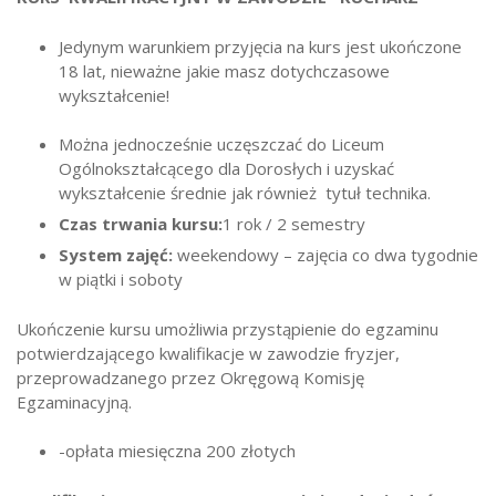
Strefa ucznia
Jedynym warunkiem przyjęcia na kurs jest ukończone
Bursa/Internat
18 lat, nieważne jakie masz dotychczasowe
wykształcenie!
Rekrutacja
Oferty pracy dla pracowników
Można jednocześnie uczęszczać do Liceum
Ogólnokształcącego dla Dorosłych i uzyskać
Zadania realizowane z budżetu państwa
wykształcenie średnie jak również tytuł technika.
Czas trwania kursu:
1 rok / 2 semestry
System zajęć:
weekendowy – zajęcia co dwa tygodnie
w piątki i soboty
Ukończenie kursu umożliwia przystąpienie do egzaminu
potwierdzającego kwalifikacje w zawodzie fryzjer,
przeprowadzanego przez Okręgową Komisję
Egzaminacyjną.
-opłata miesięczna 200 złotych