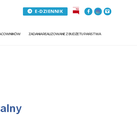
E-DZIENNIK
PRACOWNIKÓW
ZADANIA REALIZOWANE Z BUDŻETU PAŃSTWA