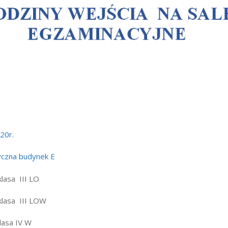
wników
budżetu państwa
20r.
yczna budynek E
klasa III LO
klasa III LOW
lasa IV W