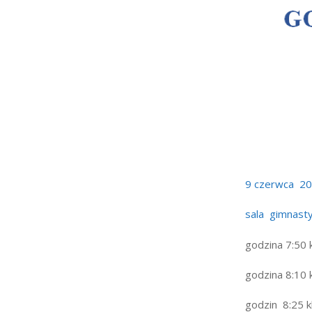
Strefa rodzica
Strefa ucznia
Bursa/Internat
Rekrutacja
Oferty pracy dla praco
Zadania realizowane z 
9 czerwca 20
sala gimnast
godzina 7:50 
godzina 8:10 
godzin 8:25 k