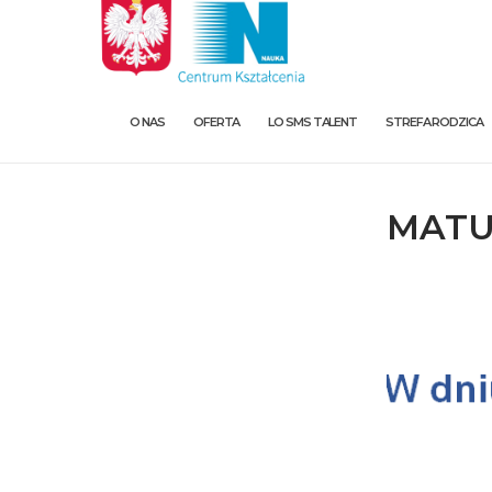
O NAS
OFERTA
LO SMS TALENT
STREFA RODZICA
MATU
O nas
Oferta
LO SMS Talent