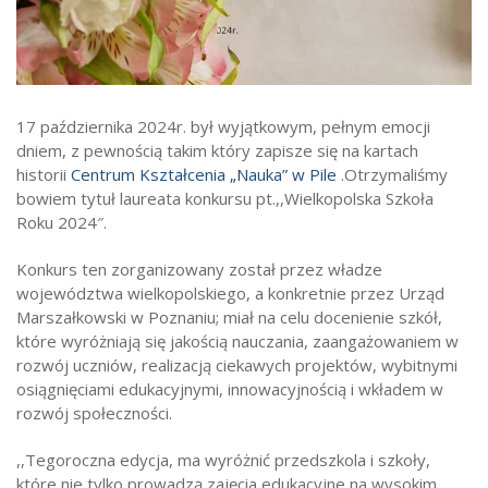
Strefa ucznia
Bursa/Internat
Rekrutacja
17 października 2024r. był wyjątkowym, pełnym emocji
Oferty pracy dla pracowników
dniem, z pewnością takim który zapisze się na kartach
historii
Centrum Kształcenia „Nauka” w Pile
.Otrzymaliśmy
Zadania realizowane z budżetu państwa
bowiem tytuł laureata konkursu pt.,,Wielkopolska Szkoła
Roku 2024″.
Konkurs ten zorganizowany został przez władze
województwa wielkopolskiego, a konkretnie przez Urząd
Marszałkowski w Poznaniu; miał na celu docenienie szkół,
które wyróżniają się jakością nauczania, zaangażowaniem w
rozwój uczniów, realizacją ciekawych projektów, wybitnymi
osiągnięciami edukacyjnymi, innowacyjnością i wkładem w
rozwój społeczności.
,,Tegoroczna edycja, ma wyróżnić przedszkola i szkoły,
które nie tylko prowadzą zajęcia edukacyjne na wysokim