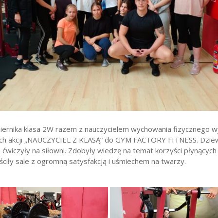
wników
budżetu państwa
iernika klasa 2W razem z nauczycielem wychowania fizycznego wy
ach akcji „NAUCZYCIEL Z KLASĄ” do GYM FACTORY FITNESS. Dzie
 ćwiczyły na siłowni. Zdobyły wiedzę na temat korzyści płynących
ściły sale z ogromną satysfakcją i uśmiechem na twarzy.