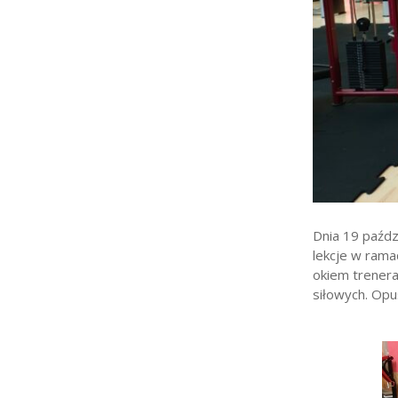
Strefa rodzica
Strefa ucznia
Bursa/Internat
Rekrutacja
Oferty pracy dla praco
Zadania realizowane z 
Dnia 19 paźdz
lekcje w ram
okiem trenera
siłowych. Opu