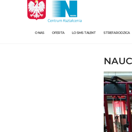
O NAS
OFERTA
LO SMS TALENT
STREFA RODZICA
NAUC
O nas
Oferta
LO SMS Talent