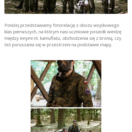
Strefa ucznia
Bursa/Internat
Poniżej przedstawiamy fotorelację z obozu wojskowego
Rekrutacja
klas pierwszych, na którym nasi uczniowie posiedli wiedzę
Oferty pracy dla pracowników
między innymi nt. kamuflażu, obchodzenia się z bronią, czy
też poruszania się w przestrzeni na podstawie mapy.
Zadania realizowane z budżetu państwa