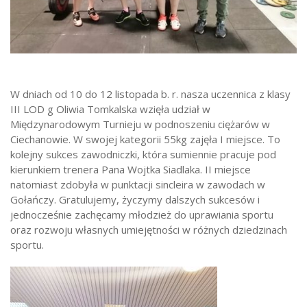
Strefa ucznia
Bursa/Internat
Rekrutacja
Oferty pracy dla pracowników
W dniach od 10 do 12 listopada b. r. nasza uczennica z klasy
III LOD g Oliwia Tomkalska wzięła udział w
Zadania realizowane z budżetu państwa
Międzynarodowym Turnieju w podnoszeniu ciężarów w
Ciechanowie. W swojej kategorii 55kg zajęła I miejsce. To
kolejny sukces zawodniczki, która sumiennie pracuje pod
kierunkiem trenera Pana Wojtka Siadlaka. II miejsce
natomiast zdobyła w punktacji sincleira w zawodach w
Gołańczy. Gratulujemy, życzymy dalszych sukcesów i
jednocześnie zachęcamy młodzież do uprawiania sportu
oraz rozwoju własnych umiejętności w różnych dziedzinach
sportu.