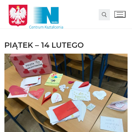
PIĄTEK – 14 LUTEGO
O nas
Oferta
LO SMS Talent
Strefa rodzica