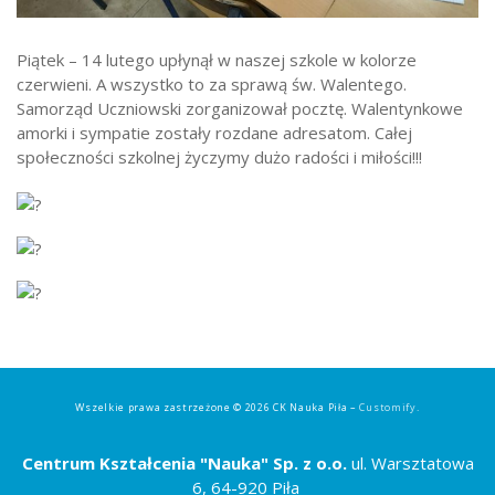
Strefa ucznia
Piątek – 14 lutego upłynął w naszej szkole w kolorze
Bursa/Internat
czerwieni. A wszystko to za sprawą św. Walentego.
Rekrutacja
Samorząd Uczniowski zorganizował pocztę. Walentynkowe
amorki i sympatie zostały rozdane adresatom. Całej
Oferty pracy dla pracowników
społeczności szkolnej życzymy dużo radości i miłości!!!
Zadania realizowane z budżetu państwa
Wszelkie prawa zastrzeżone © 2026 CK Nauka Piła –
Customify
.
Centrum Kształcenia "Nauka" Sp. z o.o.
ul. Warsztatowa
6, 64-920 Piła