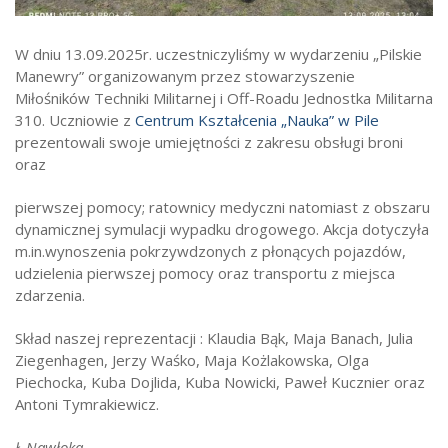
Strefa ucznia
W dniu 13.09.2025r. uczestniczyliśmy w wydarzeniu „Pilskie
Bursa/Internat
Manewry” organizowanym przez stowarzyszenie
Rekrutacja
Miłośników Techniki Militarnej i Off-Roadu Jednostka Militarna
310. Uczniowie z
Centrum Kształcenia „Nauka” w Pile
Oferty pracy dla pracowników
prezentowali swoje umiejętności z zakresu obsługi broni
Zadania realizowane z budżetu państwa
oraz
pierwszej pomocy; ratownicy medyczni natomiast z obszaru
dynamicznej symulacji wypadku drogowego. Akcja dotyczyła
m.in.wynoszenia pokrzywdzonych z płonących pojazdów,
udzielenia pierwszej pomocy oraz transportu z miejsca
zdarzenia.
Skład naszej reprezentacji : Klaudia Bąk, Maja Banach, Julia
Ziegenhagen, Jerzy Waśko, Maja Kożlakowska, Olga
Piechocka, Kuba Dojlida, Kuba Nowicki, Paweł Kucznier oraz
Antoni Tymrakiewicz.
Ł.Nawłoka