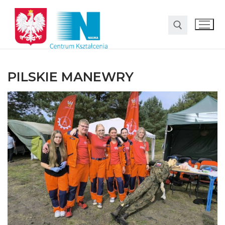
PILSKIE MANEWRY
O nas
Oferta
LO SMS Talent
Strefa rodzica