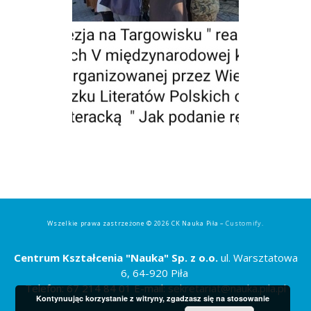
Wszelkie prawa zastrzeżone © 2026 CK Nauka Piła –
Customify
.
Centrum Kształcenia "Nauka" Sp. z o.o.
ul. Warsztatowa
6, 64-920 Piła
Telefon: 67 214 84 01 E-mail:
sekretariat@nauka.pila.pl
Kontynuując korzystanie z witryny, zgadzasz się na stosowanie