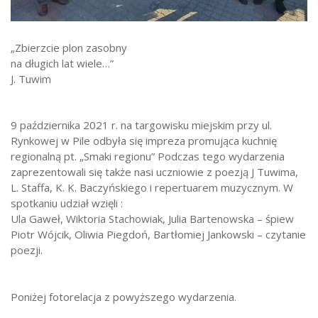
Strefa ucznia
Bursa/Internat
„Zbierzcie plon zasobny
na długich lat wiele…”
Rekrutacja
J. Tuwim
Oferty pracy dla pracowników
Zadania realizowane z budżetu państwa
9 października 2021 r. na targowisku miejskim przy ul.
Rynkowej w Pile odbyła się impreza promująca kuchnię
regionalną pt. „Smaki regionu” Podczas tego wydarzenia
zaprezentowali się także nasi uczniowie z poezją J Tuwima,
L. Staffa, K. K. Baczyńskiego i repertuarem muzycznym. W
spotkaniu udział wzięli :
Ula Gaweł, Wiktoria Stachowiak, Julia Bartenowska – śpiew
Piotr Wójcik, Oliwia Piegdoń, Bartłomiej Jankowski – czytanie
poezji.
Poniżej fotorelacja z powyższego wydarzenia.