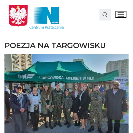
POEZJA NA TARGOWISKU
O nas
Oferta
LO SMS Talent
Strefa rodzica