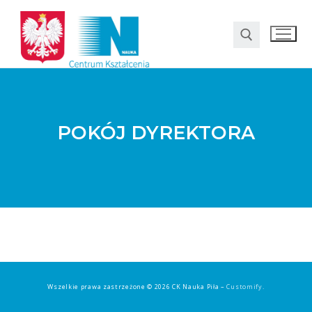
POKÓJ DYREKTORA
O nas
Oferta
LO SMS Talent
Wszelkie prawa zastrzeżone © 2026 CK Nauka Piła –
Customify
.
Strefa rodzica