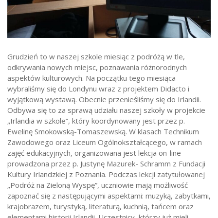
Strefa ucznia
Bursa/Internat
Rekrutacja
Grudzień to w naszej szkole miesiąc z podróżą w tle,
Oferty pracy dla pracowników
odkrywania nowych miejsc, poznawania różnorodnych
aspektów kulturowych. Na początku tego miesiąca
Zadania realizowane z budżetu państwa
wybraliśmy się do Londynu wraz z projektem Didacto i
wyjątkową wystawą. Obecnie przenieśliśmy się do Irlandii.
Odbywa się to za sprawą udziału naszej szkoły w projekcie
„Irlandia w szkole”, który koordynowany jest przez p.
Ewelinę Smokowską-Tomaszewską. W klasach Technikum
Zawodowego oraz Liceum Ogólnokształcącego, w ramach
zajęć edukacyjnych, organizowana jest lekcja on-line
prowadzona przez p. Justynę Mazurek- Schramm z Fundacji
Kultury Irlandzkiej z Poznania. Podczas lekcji zatytułowanej
„Podróż na Zieloną Wyspę”, uczniowie mają możliwość
zapoznać się z następującymi aspektami: muzyką, zabytkami,
krajobrazem, turystyką, literaturą, kuchnią, tańcem oraz
elementami historii Irlandii. Uczestnicy, którzy już mieli