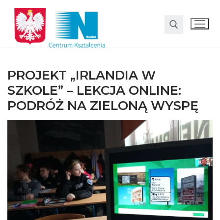
PROJEKT „IRLANDIA W
SZKOLE” – LEKCJA ONLINE:
PODRÓŻ NA ZIELONĄ WYSPĘ
O nas
Oferta
LO SMS Talent
Strefa rodzica