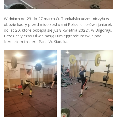
Strefa ucznia
Bursa/Internat
W dniach od 23 do 27 marca O. Tomkalska uczestniczyła w
obozie kadry przed mistrzostwami Polski juniorów i juniorek
Rekrutacja
do lat 20, które odbędą się już 8 kwietnia 2022r. w Biłgoraju.
Oferty pracy dla pracowników
Przez cały czas Oliwia pasję i umiejętności rozwija pod
kierunkiem trenera Pana W. Siadaka.
Zadania realizowane z budżetu państwa