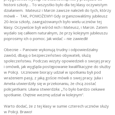
historii szkoły… To wszystko było dla tej klasy oczywistym
działaniem. Mateusz i Marcin zawsze należeli do tych, którzy
mówili – TAK, POMOŻEMY! Gdy organizowaliśmy jubileusz
20-lecia szkoły, zaangażowanych było wielu uczniów tej
klasy. Oczywiście byli wśród nich i Mateusz, i Marcin. Zatem
wydało się całkiem naturalnym, że przy kolejnym jubileuszu
poprosimy ich o pomoc. Jak widać – nie zawiedli!
Obecnie – Panowie wykonują trudny i odpowiedzialny
zawód, dbają o bezpieczeństwo obywateli, służą
społeczeństwu. Podczas wizyty opowiedzieli o swojej pracy
i omówili, jak wygląda postępowanie kwalifikacyjne do służby
w Policji. Uczniowie biorący udział w spotkaniu byli pod
wrażeniem pasji, z jaką goście mówili o swej pracy. Julia i
Amelia utwierdziły się w przekonaniu, że chcą zostać
policjantkami. Liliana stwierdziła: „To było bardzo ciekawe
spotkanie. Chętnie wezmę udział w kolejnym”.
Warto dodać, że z tej klasy w sumie czterech uczniów służy
w Policji. Brawo!