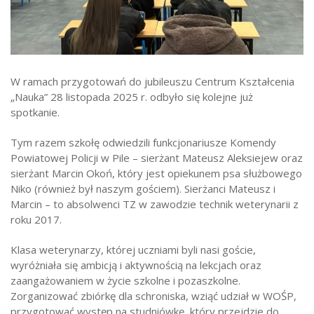
Strefa ucznia
Bursa/Internat
Rekrutacja
W ramach przygotowań do jubileuszu Centrum Kształcenia
Oferty pracy dla pracowników
„Nauka” 28 listopada 2025 r. odbyło się kolejne już
spotkanie.
Zadania realizowane z budżetu państwa
Tym razem szkołę odwiedzili funkcjonariusze Komendy
Powiatowej Policji w Pile – sierżant Mateusz Aleksiejew oraz
sierżant Marcin Okoń, który jest opiekunem psa służbowego
Niko (również był naszym gościem). Sierżanci Mateusz i
Marcin – to absolwenci TZ w zawodzie technik weterynarii z
roku 2017.
Klasa weterynarzy, której uczniami byli nasi goście,
wyróżniała się ambicją i aktywnością na lekcjach oraz
zaangażowaniem w życie szkolne i pozaszkolne.
Zorganizować zbiórkę dla schroniska, wziąć udział w WOŚP,
przygotować występ na studniówkę, który przejdzie do