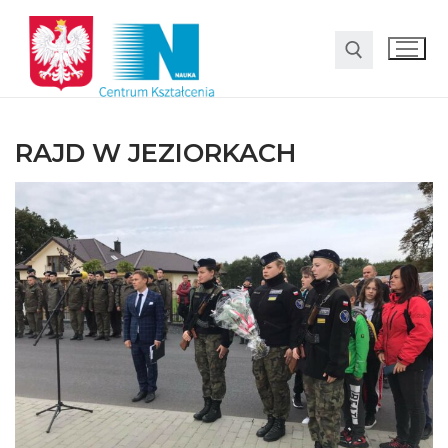
RAJD W JEZIORKACH
O nas
Oferta
LO SMS Talent
Strefa rodzica