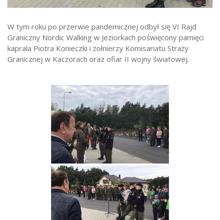
Strefa ucznia
W tym roku po przerwie pandemicznej odbył się VI Rajd
Bursa/Internat
Graniczny Nordic Walking w Jeziorkach poświęcony pamięci
Rekrutacja
kaprala Piotra Konieczki i żołnierzy Komisariatu Straży
Granicznej w Kaczorach oraz ofiar II wojny światowej.
Oferty pracy dla pracowników
Zadania realizowane z budżetu państwa