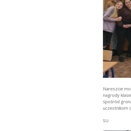
Strefa rodzica
Strefa ucznia
Bursa/Internat
Rekrutacja
Oferty pracy dla praco
Zadania realizowane z 
Nareszcie mo
nagrody klasi
spośród grona
uczestnikom d
SU