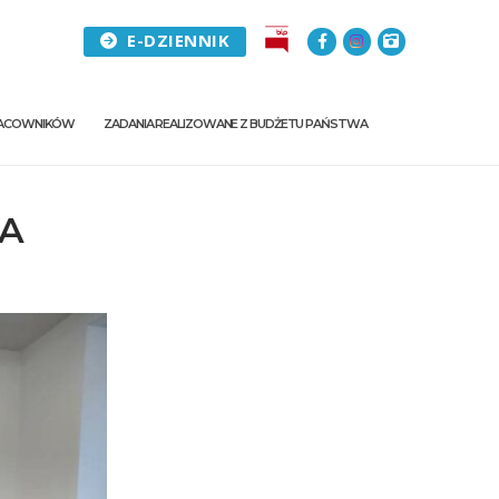
E-DZIENNIK
PRACOWNIKÓW
ZADANIA REALIZOWANE Z BUDŻETU PAŃSTWA
NA