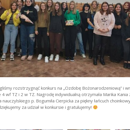
wników
budżetu państwa
gliśmy rozstrzygnąć konkurs na „Ozdobę Bożonarodzeniową” i w
e 4 wf TZ i 2 w TZ. Nagrodę indywidualną otrzymała Marika Kania z
 nauczylskiego p. Bogumiła Cierpicka za piękny łańcuch choinkow
ziękujemy za udział w konkursie i gratulujemy!