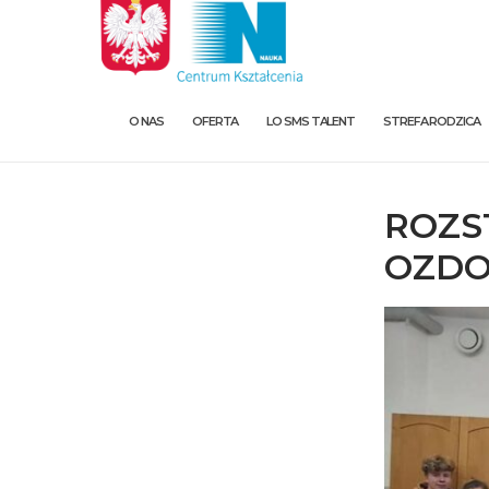
O NAS
OFERTA
LO SMS TALENT
STREFA RODZICA
ROZS
OZDO
O nas
Oferta
LO SMS Talent