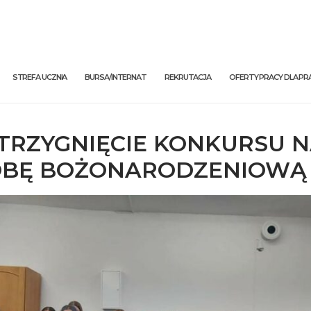
STREFA UCZNIA
BURSA/INTERNAT
REKRUTACJA
OFERTY PRACY DLA 
TRZYGNIĘCIE KONKURSU 
BĘ BOŻONARODZENIOWĄ