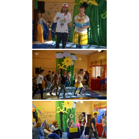
Strefa ucznia
Bursa/Internat
Rekrutacja
Oferty pracy dla pracowników
Zadania realizowane z budżetu państwa