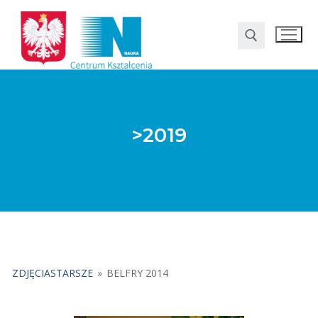
>2019
O nas
Oferta
ZDJĘCIASTARSZE
»
BELFRY 2014
LO SMS Talent
Strefa rodzica