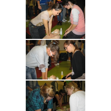
Strefa ucznia
Bursa/Internat
Rekrutacja
Oferty pracy dla pracowników
Zadania realizowane z budżetu państwa