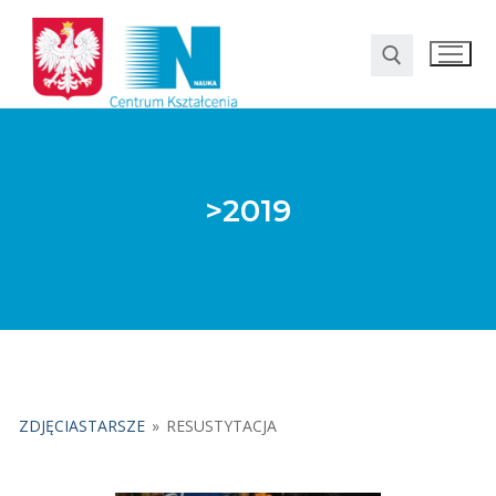
>2019
O nas
Oferta
ZDJĘCIASTARSZE
»
RESUSTYTACJA
LO SMS Talent
Strefa rodzica