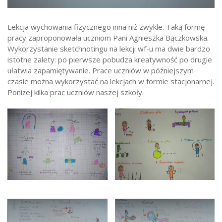
Strefa ucznia
Lekcja wychowania fizycznego inna niż zwykle. Taką formę
Bursa/Internat
pracy zaproponowała uczniom Pani Agnieszka Bączkowska.
Rekrutacja
Wykorzystanie sketchnotingu na lekcji wf-u ma dwie bardzo
istotne zalety: po pierwsze pobudza kreatywność po drugie
Oferty pracy dla pracowników
ułatwia zapamiętywanie. Prace uczniów w późniejszym
Zadania realizowane z budżetu państwa
czasie można wykorzystać na lekcjach w formie stacjonarnej.
Poniżej kilka prac uczniów naszej szkoły.