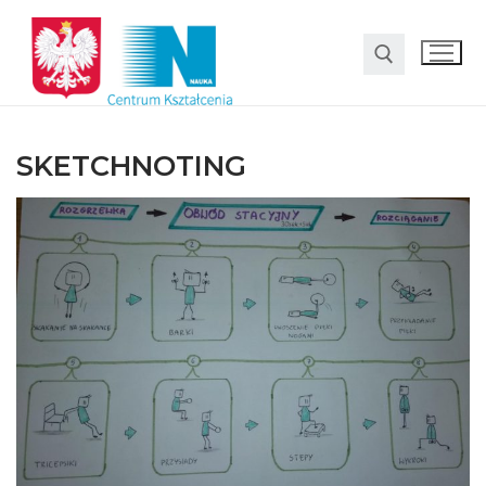
SKETCHNOTING
O nas
Oferta
LO SMS Talent
Strefa rodzica