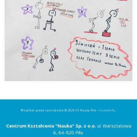
Wszelkie prawa zastrzeżone © 2026 CK Nauka Piła –
Customify
.
Centrum Kształcenia "Nauka" Sp. z o.o.
ul. Warsztatowa
6, 64-920 Piła