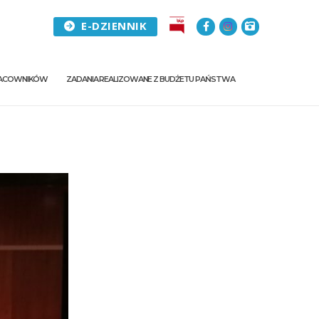
E-DZIENNIK
PRACOWNIKÓW
ZADANIA REALIZOWANE Z BUDŻETU PAŃSTWA