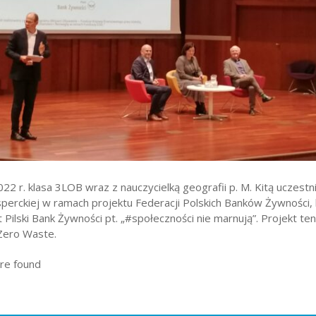
wników
budżetu państwa
22 r. klasa 3LOB wraz z nauczycielką geografii p. M. Kitą uczestn
perckiej w ramach projektu Federacji Polskich Banków Żywności,
 Pilski Bank Żywności pt. „#społeczności nie marnują”. Projekt te
 Zero Waste.
re found