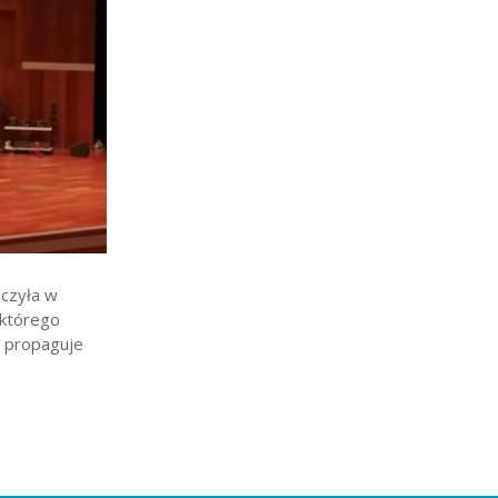
iczyła w
 którego
n propaguje