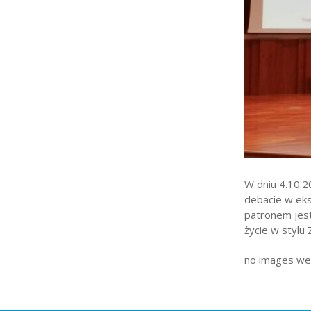
Strefa rodzica
Strefa ucznia
Bursa/Internat
Rekrutacja
Oferty pracy dla praco
Zadania realizowane z 
W dniu 4.10.20
debacie w eks
patronem jest
życie w stylu
no images we