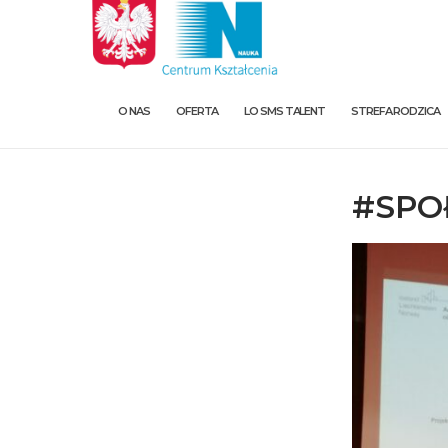
O NAS
OFERTA
LO SMS TALENT
STREFA RODZICA
#SPO
O nas
Oferta
LO SMS Talent