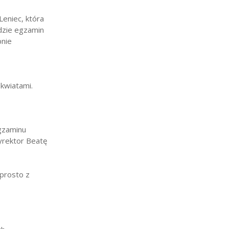
Leniec, która
ędzie egzamin
pnie
e
 kwiatami.
egzaminu
yrektor Beatę
prosto z