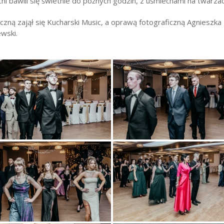
i bawili się świetnie do późnych godzin, z uśmiechami na twarzac
ną zajął się Kucharski Music, a oprawą fotograficzną Agnieszka 
wski.