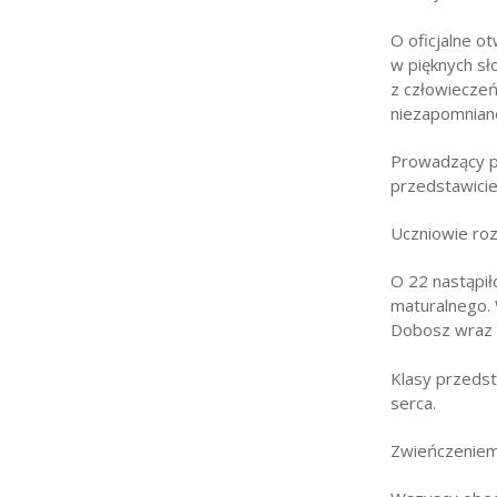
O oficjalne o
w pięknych sł
z człowieczeńs
niezapomnian
Prowadzący pr
przedstawicie
Uczniowie roz
O 22 nastąpił
maturalnego. 
Dobosz wraz 
Klasy przeds
serca.
Zwieńczeniem 