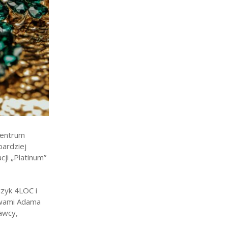
Centrum
bardziej
cji „Platinum”
czyk 4LOC i
łowami Adama
awcy,