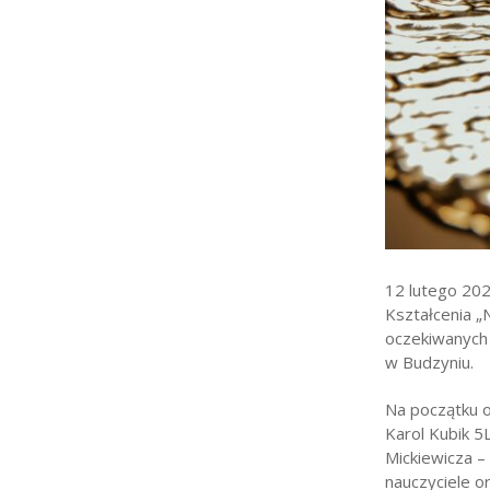
Strefa rodzica
Strefa ucznia
Bursa/Internat
Rekrutacja
Oferty pracy dla praco
Zadania realizowane z 
12 lutego 202
Kształcenia „
oczekiwanych 
w Budzyniu.
Na początku o
Karol Kubik 5
Mickiewicza –
nauczyciele o