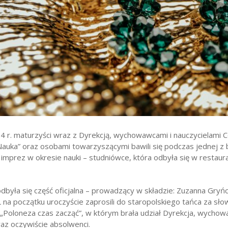
wników
budżetu państwa
4 r. maturzyści wraz z Dyrekcją, wychowawcami i nauczycielami 
Nauka” oraz osobami towarzyszącymi bawili się podczas jednej z 
imprez w okresie nauki – studniówce, która odbyła się w restaura
dbyła się część oficjalna – prowadzący w składzie: Zuzanna Gryń
L na początku uroczyście zaprosili do staropolskiego tańca za s
 „Poloneza czas zacząć”, w którym brała udział Dyrekcja, wychow
raz oczywiście absolwenci.