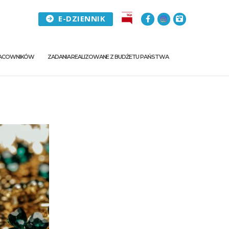
E-DZIENNIK
PRACOWNIKÓW
ZADANIA REALIZOWANE Z BUDŻETU PAŃSTWA