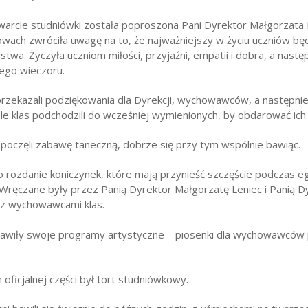
twarcie studniówki została poproszona Pani Dyrektor Małgorzata 
owach zwróciła uwagę na to, że najważniejszy w życiu uczniów b
twa. Życzyła uczniom miłości, przyjaźni, empatii i dobra, a nastę
ego wieczoru.
zekazali podziękowania dla Dyrekcji, wychowawców, a następni
le klas podchodzili do wcześniej wymienionych, by obdarować ich
poczęli zabawę taneczną, dobrze się przy tym wspólnie bawiąc.
o rozdanie koniczynek, które mają przynieść szczęście podczas 
Wręczane były przez Panią Dyrektor Małgorzatę Leniec i Panią D
z wychowawcami klas.
tawiły swoje programy artystyczne – piosenki dla wychowawców 
oficjalnej części był tort studniówkowy.