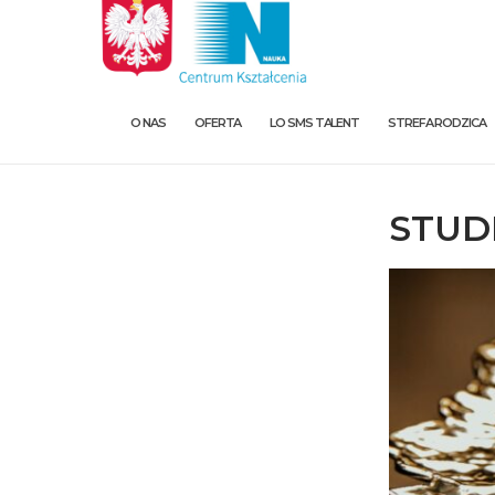
O NAS
OFERTA
LO SMS TALENT
STREFA RODZICA
STUD
O nas
Oferta
LO SMS Talent