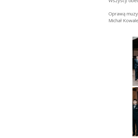
Wszyscy obecn
Oprawą muzycz
Michał Kowale