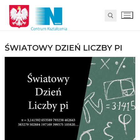
ŚWIATOWY DZIEŃ LICZBY PI
O nas
Oferta
LO SMS Talent
Strefa rodzica