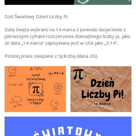
Strefa ucznia
Dziś Światowy Dzień Liczby Pi.
Bursa/Internat
Rekrutacja
Datę święta wybrano na 14 marca z powodu skojarzenia z
pierwszymi cyframi rozszerzenia dziesiętnego liczby pi, jako
Oferty pracy dla pracowników
że data „14 marca” zapisywana jest w USA jako „3.14”.
Zadania realizowane z budżetu państwa
Poniżej prace związane z tą liczbą (klasa 2G).