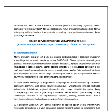
Strefa ucznia
Bursa/Internat
Rekrutacja
Oferty pracy dla pracowników
Zadania realizowane z budżetu państwa