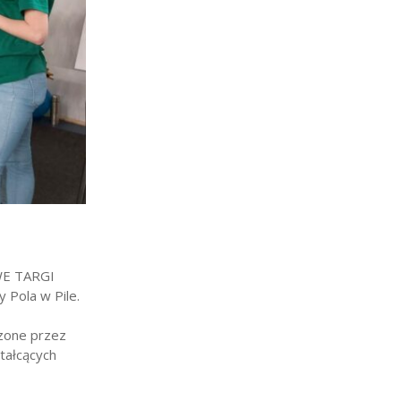
WE TARGI
 Pola w Pile.
dzone przez
ztałcących