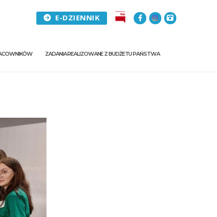
E-DZIENNIK
PRACOWNIKÓW
ZADANIA REALIZOWANE Z BUDŻETU PAŃSTWA