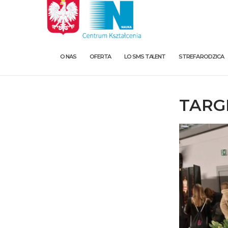
O NAS
OFERTA
LO SMS TALENT
STREFA RODZICA
TARG
O nas
Oferta
LO SMS Talent