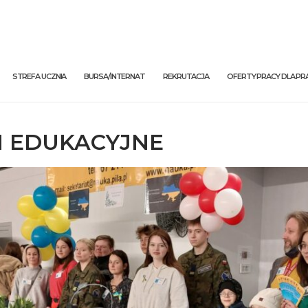
STREFA UCZNIA
BURSA/INTERNAT
REKRUTACJA
OFERTY PRACY DLA 
I EDUKACYJNE