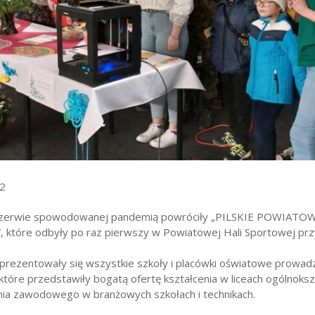
wników
budżetu państwa
2
rzerwie spowodowanej pandemią powróciły „PILSKIE POWIATO
które odbyły po raz pierwszy w Powiatowej Hali Sportowej przy
prezentowały się wszystkie szkoły i placówki oświatowe prowa
, które przedstawiły bogatą ofertę kształcenia w liceach ogólnoks
nia zawodowego w branżowych szkołach i technikach.