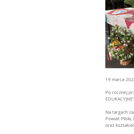
Strefa rodzica
Strefa ucznia
Bursa/Internat
Rekrutacja
Oferty pracy dla praco
Zadania realizowane z 
19 marca 202
Po rocznej p
EDUKACYJNE”, 
Na targach za
Powiat Pilski
oraz kształce