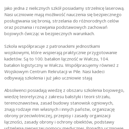
Jako jedna z nielicznych szkół posiadamy strzelnicę laserową.
Nasi uczniowie mają możliwość nauczenia się bezpiecznego
posługiwania się bronią, strzelania do różnorodnych celów
oraz poznania i rozwijania podstawowych zachowań
bojowych ćwicząc w bezpiecznych warunkach.
Szkoła współpracuje z patronackimi jednostkami
wojskowymi, które wspierają praktycznie przygotowanie
kadetów. Są to 100. batalion łączność w Wałczu, 104.
batalion logistyczny w Wałczu. Współpracujemy również z
Wojskowym Centrum Rekrutacji w Pile. Nasi kadeci
odbywają szkolenia i już jako uczniowie stają
Absolwenci posiadają wiedzę z obszaru szkolenia bojowego,
wiedzę teoretyczną z zakresu balistyki i teorii strzału,
terenoznawstwa, zasad budowy stanowisk ogniowych,
znają rodzaje min własnych i innych państw, organizację
obrony przeciwlotniczej, przepisy i zasady organizacji
łączności, zasady obrony i ochrony obiektów, podstawy
udzielania pierwszej pomocy medycznej. Ponadto uczniowie