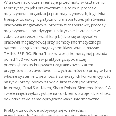
W trakcie nauki uczeń realizuje przedmioty w kształceniu
teoretycznym jak i praktycznym. Są to m.in. procesy
magazynowe, organizacja prac magazynowych, logistyka
transportu, usługi logistyczno-transportowe, jak również
pracownia magazynowa, procesy transportowe, procesy
magazynowo – spedycyjne. Praktycznie kształcenie w
zakresie pierwszej kwalifikacji będzie się odbywać w
pracowni magazynowej przy pomocy informatycznego
sytemu zarządzania magazynem klasy WMS o nazwie
THINK ESPIRO. Firma Think w wersji komercyjnej posiada
ponad 150 wdrożeń w praktyce gospodarczej
przedsiębiorstw krajowych i zagranicznych. Zatem
przygotowanie zawodowe naszych uczniów do pracy w tym
właśnie systemie z pewnością zwiększy ich konkurencyjność
na rynku pracy, ponieważ wiele firm takich jak: Sierpc,
Intermag, Graal S.A., Nivea, Sharp Polska, Siemens, Koral S.A.
i wiele innych wykorzystuje na co dzień w swojej działalności
dokładnie takie samo oprogramowanie informatyczne.
Praktyki zawodowe odbywają się w zakładach
produkcyjnych, firmach spedycyjnych oraz dystrybucyjnych