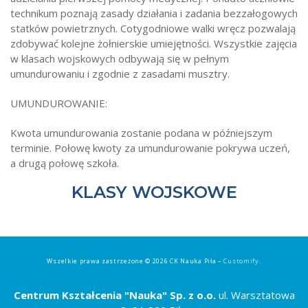
technikum poznają zasady działania i zadania bezzałogowych
statków powietrznych. Cotygodniowe walki wręcz pozwalają
zdobywać kolejne żołnierskie umiejętności. Wszystkie zajęcia
w klasach wojskowych odbywają się w pełnym
umundurowaniu i zgodnie z zasadami musztry.
UMUNDUROWANIE:
Kwota umundurowania zostanie podana w późniejszym
terminie. Połowę kwoty za umundurowanie pokrywa uczeń,
a drugą połowę szkoła.
KLASY WOJSKOWE
Wszelkie prawa zastrzeżone © 2026 CK Nauka Piła –
Customify
.
Centrum Kształcenia "Nauka" Sp. z o.o.
ul. Warsztatowa