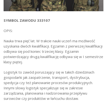
Strefa ucznia
Bursa/Internat
SYMBOL ZAWODU 333107
Rekrutacja
OPIS:
Oferty pracy dla pracowników
Zadania realizowane z budżetu państwa
Nauka trwa pięć lat. W trakcie nauki uczeń ma możliwość
uzyskania dwóch kwalifikacji. Egzamin z pierwszej kwalifikacji
odbywa się pod koniec trzeciej klasy. Egzamin
potwierdzający drugą kwalifikację odbywa się w I semestrze
klasy piątej.
Logistyk to zawód poruszający się w takich dziedzinach
gospodarki jak zaopatrzenie, transport, dystrybucja,
spedycja czy też planowanie procesów produkcyjnych.
Innymi słowy logistyk specjalizuje się w zakresie
zarządzania, planowania i nadzorowania przepływu
surowców czy produktów w łańcuchu dostaw.