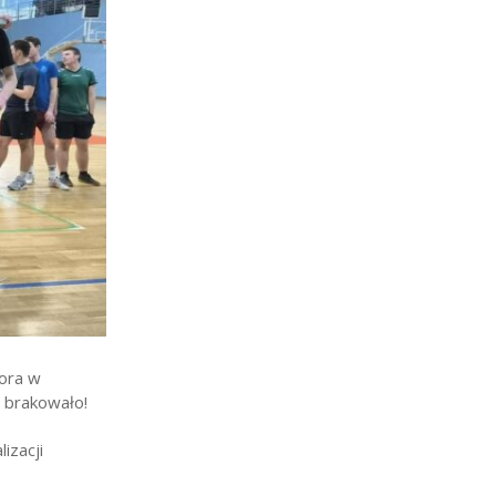
tora w
e brakowało!
izacji