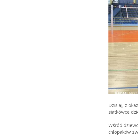
Strefa rodzica
Strefa ucznia
Bursa/Internat
Rekrutacja
Oferty pracy dla praco
Zadania realizowane z 
Dzisiaj, z oka
siatkówce dzi
Wśród dziewcz
chłopaków zwy