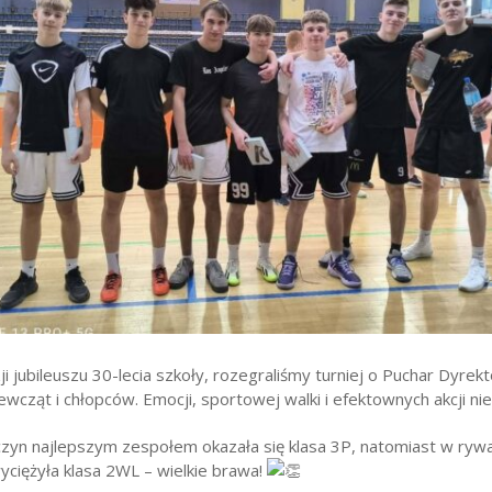
wników
budżetu państwa
zji jubileuszu 30-lecia szkoły, rozegraliśmy turniej o Puchar Dyrek
ewcząt i chłopców. Emocji, sportowej walki i efektownych akcji ni
yn najlepszym zespołem okazała się klasa 3P, natomiast w rywal
ciężyła klasa 2WL – wielkie brawa!