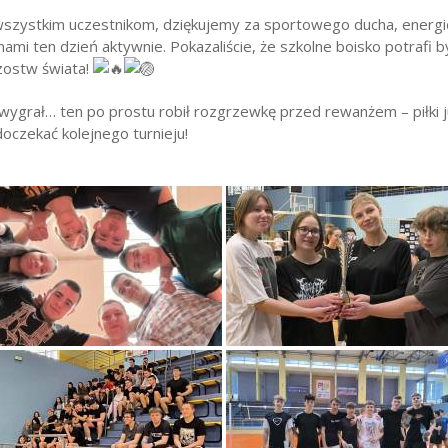
szystkim uczestnikom, dziękujemy za sportowego ducha, energię 
 nami ten dzień aktywnie. Pokazaliście, że szkolne boisko potrafi 
rzostw świata!
e wygrał… ten po prostu robił rozgrzewkę przed rewanżem – piłki
doczekać kolejnego turnieju!