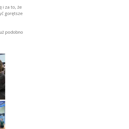
i za to, że
być gorętsze
 już podobno