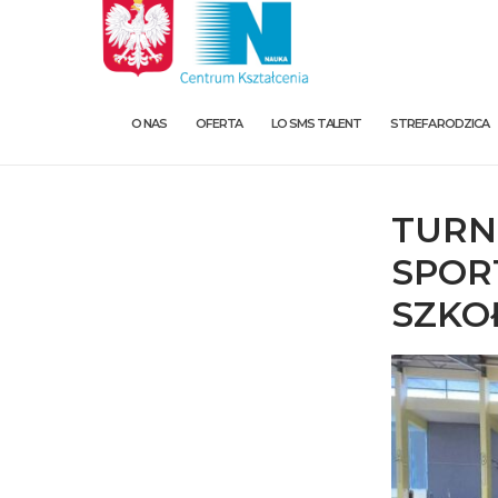
O NAS
OFERTA
LO SMS TALENT
STREFA RODZICA
TURN
SPOR
SZKO
O nas
Oferta
LO SMS Talent