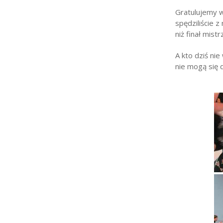
Gratulujemy w
spędziliście z
niż finał mist
A kto dziś ni
nie mogą się 