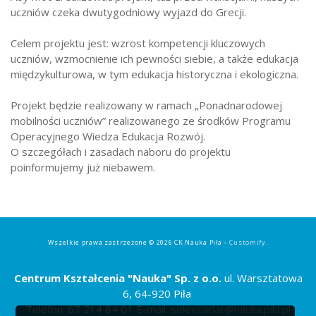
uczniów czeka dwutygodniowy wyjazd do Grecji.
Strefa ucznia
Bursa/Internat
Celem projektu jest: wzrost kompetencji kluczowych
uczniów, wzmocnienie ich pewności siebie, a także edukacja
Rekrutacja
międzykulturowa, w tym edukacja historyczna i ekologiczna.
Oferty pracy dla pracowników
Projekt będzie realizowany w ramach „Ponadnarodowej
Zadania realizowane z budżetu państwa
mobilności uczniów” realizowanego ze środków Programu
Operacyjnego Wiedza Edukacja Rozwój.
O szczegółach i zasadach naboru do projektu
poinformujemy już niebawem.
Wszelkie prawa zastrzeżone © 2026 CK Nauka Piła –
Customify
.
Centrum Kształcenia "Nauka" Sp. z o.o.
ul. Warsztatowa
6, 64-920 Piła
Telefon: 67 214 84 01 E-mail:
sekretariat@nauka.pila.pl