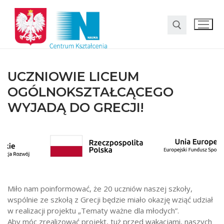
UCZNIOWIE LICEUM
OGÓLNOKSZTAŁCĄCEGO
WYJADĄ DO GRECJI!
O nas
Oferta
Miło nam poinformować, że 20 uczniów naszej szkoły,
wspólnie ze szkołą z Grecji będzie miało okazję wziąć udział
LO SMS Talent
w realizacji projektu „Tematy ważne dla młodych”.
Strefa rodzica
Aby móc zrealizować projekt, tuż przed wakacjami, naszych