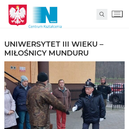
UNIWERSYTET III WIEKU –
MIŁOŚNICY MUNDURU
O nas
Oferta
LO SMS Talent
Strefa rodzica