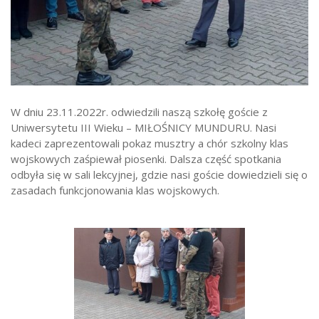
Strefa ucznia
Bursa/Internat
Rekrutacja
Oferty pracy dla pracowników
W dniu 23.11.2022r. odwiedzili naszą szkołę goście z
Zadania realizowane z budżetu państwa
Uniwersytetu III Wieku – MIŁOŚNICY MUNDURU. Nasi
kadeci zaprezentowali pokaz musztry a chór szkolny klas
wojskowych zaśpiewał piosenki. Dalsza część spotkania
odbyła się w sali lekcyjnej, gdzie nasi goście dowiedzieli się o
zasadach funkcjonowania klas wojskowych.