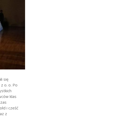
i się
z o. o. Po
ystkich
wców klas
czas
ołd i cześć
az z