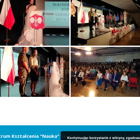
rum Kształcenia "Nauka" Sp. z o.o.
ul. Warsztatowa 6, 64-920
Kontynuując korzystanie z witryny, zgadzas