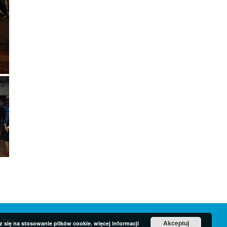
 Piła
RODO
Akceptuj
z się na stosowanie plików cookie.
więcej informacji