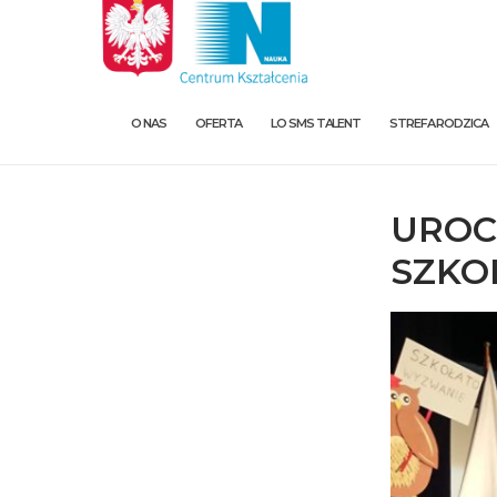
O NAS
OFERTA
LO SMS TALENT
STREFA RODZICA
UROC
SZKO
O nas
Oferta
LO SMS Talent