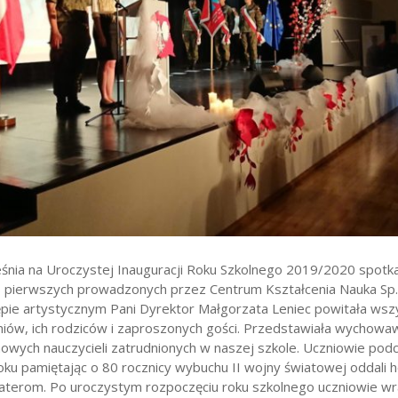
wników
budżetu państwa
śnia na Uroczystej Inauguracji Roku Szkolnego 2019/2020 spotkal
s pierwszych prowadzonych przez Centrum Kształcenia Nauka Sp. 
pie artystycznym Pani Dyrektor Małgorzata Leniec powitała wsz
iów, ich rodziców i zaproszonych gości. Przedstawiała wychowa
nowych nauczycieli zatrudnionych w naszej szkole. Uczniowie pod
oku pamiętając o 80 rocznicy wybuchu II wojny światowej oddali h
aterom. Po uroczystym rozpoczęciu roku szkolnego uczniowie wr