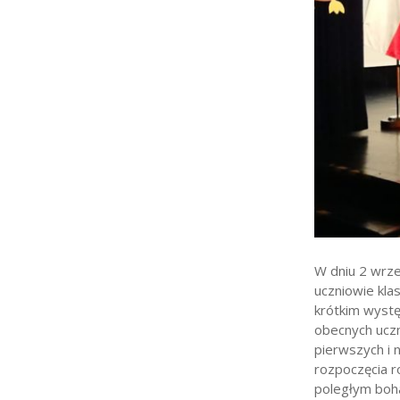
Strefa rodzica
Strefa ucznia
Bursa/Internat
Rekrutacja
Oferty pracy dla praco
Zadania realizowane z 
W dniu 2 wrze
uczniowie kla
krótkim wystę
obecnych uczn
pierwszych i 
rozpoczęcia r
poległym boh