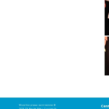
Wszelkie prawa zastrzeżone ©
Cent
2026 CK Nauka Piła –
Customify
.