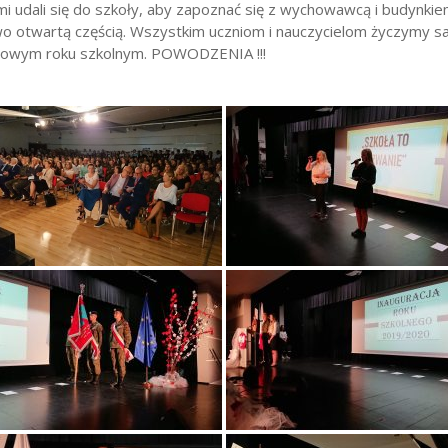
udali się do szkoły, aby zapoznać się z wychowawcą i budynkie
o otwartą częścią. Wszystkim uczniom i nauczycielom życzymy 
owym roku szkolnym. POWODZENIA !!!