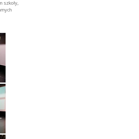
m szkoły,
samych