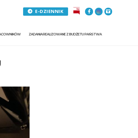
E-DZIENNIK
PRACOWNIKÓW
ZADANIA REALIZOWANE Z BUDŻETU PAŃSTWA
U