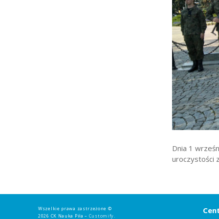
Strefa rodzica
Strefa ucznia
Bursa/Internat
Rekrutacja
Oferty pracy dla praco
Zadania realizowane z 
Dnia 1 wrześn
uroczystości 
Wszelkie prawa zastrzeżone ©
Cent
2026 CK Nauka Piła –
Customify
.