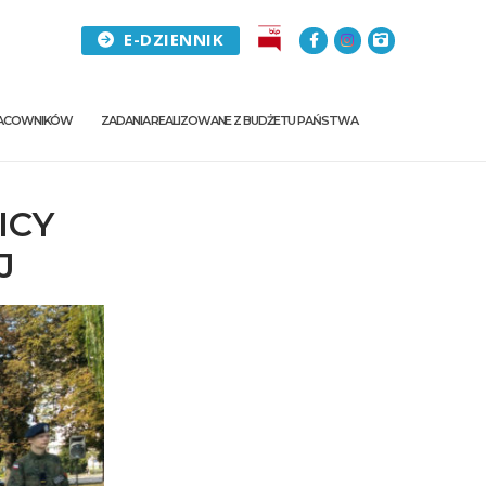
E-DZIENNIK
PRACOWNIKÓW
ZADANIA REALIZOWANE Z BUDŻETU PAŃSTWA
ICY
J