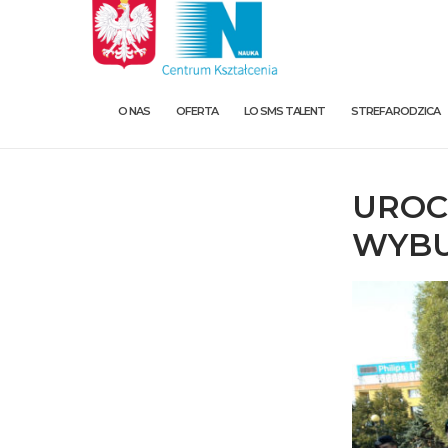
O NAS
OFERTA
LO SMS TALENT
STREFA RODZICA
UROC
WYBU
O nas
Oferta
LO SMS Talent