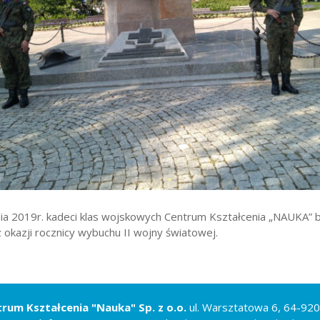
wników
budżetu państwa
ia 2019r. kadeci klas wojskowych Centrum Kształcenia „NAUKA” br
z okazji rocznicy wybuchu II wojny światowej.
rum Kształcenia "Nauka" Sp. z o.o.
ul. Warsztatowa 6, 64-920