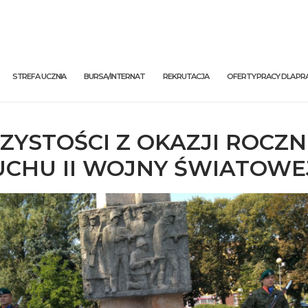
STREFA UCZNIA
BURSA/INTERNAT
REKRUTACJA
OFERTY PRACY DLA 
ZYSTOŚCI Z OKAZJI ROCZN
CHU II WOJNY ŚWIATOWE