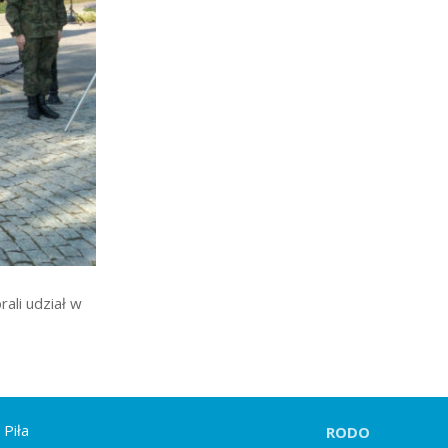
ali udział w
 Piła
RODO