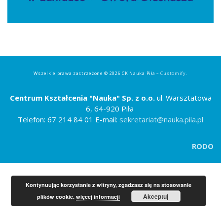
Strefa ucznia
Bursa/Internat
Rekrutacja
Oferty pracy dla pracowników
Wszelkie prawa zastrzeżone © 2026 CK Nauka Piła –
Customify
.
Zadania realizowane z budżetu państwa
Centrum Kształcenia "Nauka" Sp. z o.o.
ul. Warsztatowa
6, 64-920 Piła
Telefon: 67 214 84 01 E-mail:
sekretariat@nauka.pila.pl
RODO
Kontynuując korzystanie z witryny, zgadzasz się na stosowanie
Akceptuj
plików cookie.
więcej informacji