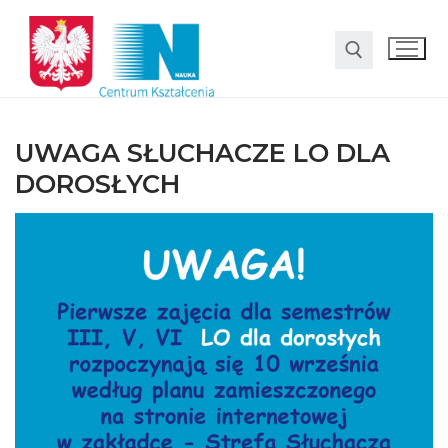
UWAGA SŁUCHACZE LO DLA
DOROSŁYCH
O nas
Oferta
LO SMS Talent
Strefa rodzica