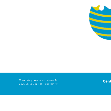
Strefa rodzica
Strefa ucznia
Bursa/Internat
Rekrutacja
Oferty pracy dla praco
Zadania realizowane z 
Wszelkie prawa zastrzeżone ©
Cent
2026 CK Nauka Piła –
Customify
.