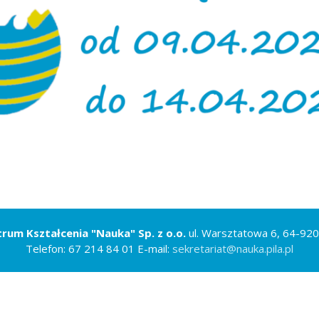
wników
budżetu państwa
rum Kształcenia "Nauka" Sp. z o.o.
ul. Warsztatowa 6, 64-920
Telefon: 67 214 84 01 E-mail:
sekretariat@nauka.pila.pl