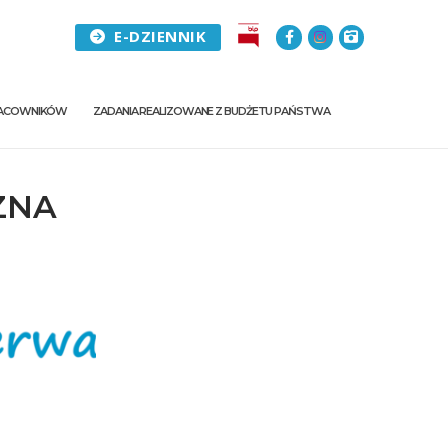
E-DZIENNIK
PRACOWNIKÓW
ZADANIA REALIZOWANE Z BUDŻETU PAŃSTWA
ZNA