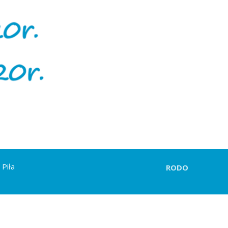
 Piła
RODO