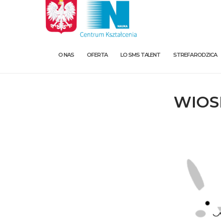
O NAS
OFERTA
LO SMS TALENT
STREFA RODZICA
WIOS
O nas
Oferta
LO SMS Talent