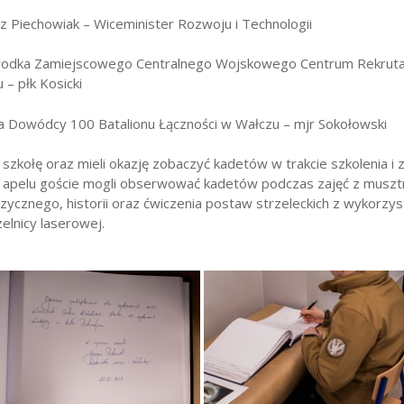
 Piechowiak – Wiceminister Rozwoju i Technologii
rodka Zamiejscowego Centralnego Wojskowego Centrum Rekruta
 – płk Kosicki
a Dowódcy 100 Batalionu Łączności w Wałczu – mjr Sokołowski
 szkołę oraz mieli okazję zobaczyć kadetów w trakcie szkolenia i 
o apelu goście mogli obserwować kadetów podczas zajęć z muszt
zycznego, historii oraz ćwiczenia postaw strzeleckich z wykorzy
zelnicy laserowej.