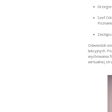
Grzegorz
Szef Oś
Poznaniu
Zastępc
Odwiedzili oni
lekcyjnych. P
wychowania fi
wirtualnej str