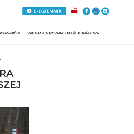
E-DZIENNIK
PRACOWNIKÓW
ZADANIA REALIZOWANE Z BUDŻETU PAŃSTWA
Y
TRA
SZEJ