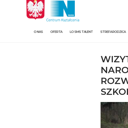
O NAS
OFERTA
LO SMS TALENT
STREFA RODZICA
WIZY
NARO
ROZW
SZKO
O nas
Oferta
LO SMS Talent