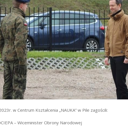
wników
budżetu państwa
2023r. w Centrum Kształcenia „NAUKA” w Pile zagościli:
OCIEPA – Wiceminister Obrony Narodowej