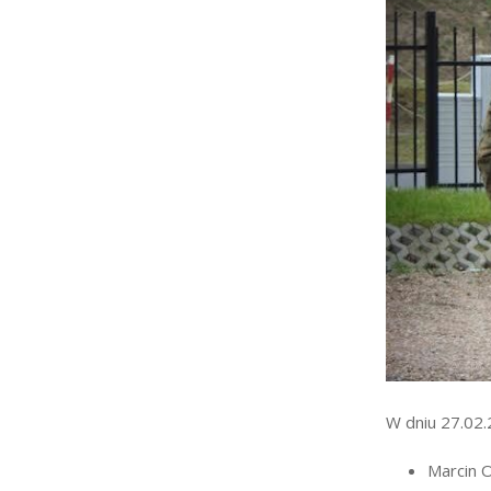
Strefa rodzica
Strefa ucznia
Bursa/Internat
Rekrutacja
Oferty pracy dla praco
Zadania realizowane z 
W dniu 27.02.
Marcin 