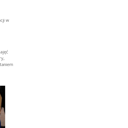
cji w
zajęć
ry,
staniem